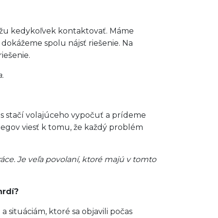
môžu kedykoľvek kontaktovať. Máme
m dokážeme spolu nájsť riešenie. Na
iešenie.
.
čas stačí volajúceho vypočuť a prídeme
kolegov viesť k tomu, že každý problém
áce. Je veľa povolaní, ktoré majú v tomto
hrdí?
situáciám, ktoré sa objavili počas