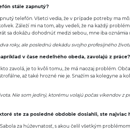
efón stále zapnutý?
pnutý telefón. Všetci vedia, že v prípade potreby ma 
okoľvek. Záleží mi na tom, aby vedeli, že na každý problé
rát sa dokážu dohodnúť medzi sebou, mne iba oznámia r
é dva roky, ale poslednú dekádu svojho profesijného života
 napríklad v čase nedeľného obeda, zavolajú z práce?
iekto zavolá, je to kvôli tomu, že má naozaj problém. Ob
tastrofálne, až také hrozné nie je. Snažím sa kolegyne a 
ivota. Nie som jediný, ktorému volajú počas víkendov z pr
toré ste za posledné obdobie dosiahli, ste najviac 
bola za húževnatosť, s akou čelil všetkým problémom a 