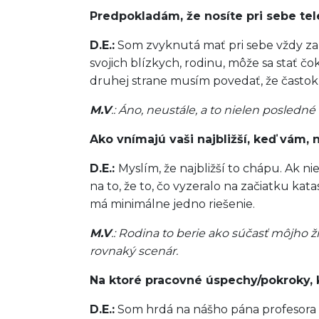
Predpokladám, že nosíte pri sebe tel
D.E.:
Som zvyknutá mať pri sebe vždy za
svojich blízkych, rodinu, môže sa stať č
druhej strane musím povedať, že častok
M.V
.: Áno, neustále, a to nielen posledn
Ako vnímajú vaši najbližší, keď vám,
D.E.:
Myslím, že najbližší to chápu. Ak n
na to, že to, čo vyzeralo na začiatku ka
má minimálne jedno riešenie.
M.V
.: Rodina to berie ako súčasť môjho ž
rovnaký scenár.
Na ktoré pracovné úspechy/pokroky, k
D.E.:
Som hrdá na nášho pána profesora Sa