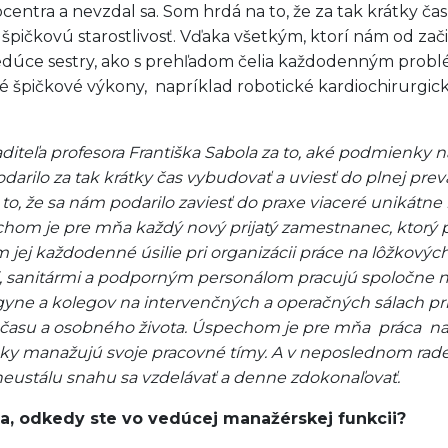
centra a nevzdal sa. Som hrdá na to, že za tak krátky ča
ičkovú starostlivosť. Vďaka všetkým, ktorí nám od začia
edúce sestry, ako s prehľadom čelia každodenným probl
é špičkové výkony, napríklad robotické kardiochirurgické
aditeľa profesora Františka Sabola za to, aké podmienky
odarilo za tak krátky čas vybudovať a uviesť do plnej p
o, že sa nám podarilo zaviesť do praxe viaceré unikátne
hom je pre mňa každý nový prijatý zamestnanec, ktorý pri
jej každodenné úsilie pri organizácii práce na lôžkovýc
i, sanitármi a podporným personálom pracujú spoločne na t
ne a kolegov na intervenčných a operačných sálach pri n
 času a osobného života. Úspechom je pre mňa práca naš
ky manažujú svoje pracovné tímy. A v neposlednom rade
neustálu snahu sa vzdelávať a denne zdokonaľovať.
a, odkedy ste vo vedúcej manažérskej funkcii?