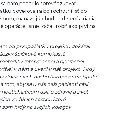
s sa nám podarilo sprevádzkovať
tku dôverovali a boli ochotní ísť do
émom, manažujú chod oddelení a riadia
 operácie, sme začali robiť ako prví na
 nám od prvopočiatku projektu dokázal
revádzky špičkové komplexné
 metodiky intervenčnej a operačnej
šiel k nám a uveril v náš projekt. Hrdý
h oddeleniach nášho Kardiocentra. Spolu
om, aby sa u nás naši pacienti cítili
eutíchajúcom úsilí o zdravie a život
ich vedúcich sestier, ktoré
 som hrdý na svojich kolegov