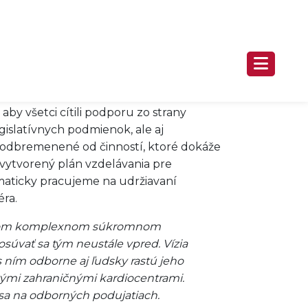
Slovensku. Hľadáme sestry, ktoré sú si
zároveň je to istá forma privilégia,
e ponuka práce vo vašom
by všetci cítili podporu zo strany
islatívnych podmienok, ale aj
ú odbremenené od činností, ktoré dokáže
vytvorený plán vzdelávania pre
maticky pracujeme na udržiavaní
ra.
 prvom komplexnom súkromnom
súvať sa tým neustále vpred. Vízia
s ním odborne aj ľudsky rastú jeho
vými zahraničnými kardiocentrami.
a na odborných podujatiach.