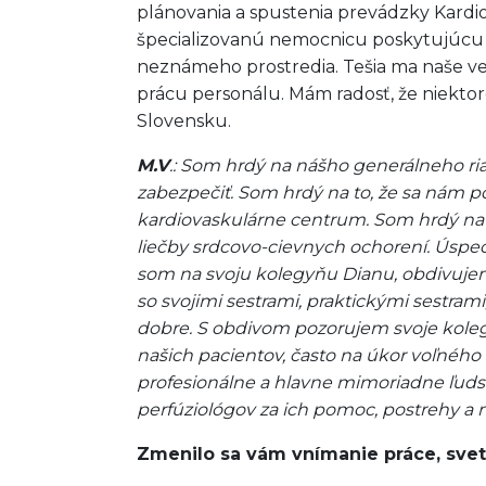
plánovania a spustenia prevádzky Kardio
špecializovanú nemocnicu poskytujúcu šp
neznámeho prostredia. Tešia ma naše v
prácu personálu. Mám radosť, že niektor
Slovensku.
M.V
.: Som hrdý na nášho generálneho ri
zabezpečiť. Som hrdý na to, že sa nám p
kardiovaskulárne centrum. Som hrdý na t
liečby srdcovo-cievnych ochorení. Úspec
som na svoju kolegyňu Dianu, obdivujem 
so svojimi sestrami, praktickými sestram
dobre. S obdivom pozorujem svoje kolegy
našich pacientov, často na úkor voľného
profesionálne a hlavne mimoriadne ľuds
perfúziológov za ich pomoc, postrehy a 
Zmenilo sa vám vnímanie práce, svet