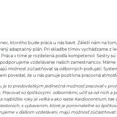
 ktorí chcú na svojich úsekoch patriť k tým najlepším na 
na najmodernejšej technike nie je samo o sebe ľahké, ale 
ríležitosť.
kytovateľmi nielen na Slovensku veľký záujem, môž
hodnotu im ponúkate?
ec, ktorého bude práca u nás baviť. Záleží nám na tom, a
aný adaptačný plán. Pri skladbe tímov vychádzame z leg
. Práca v tíme je rozdelená podľa kompetencií. Sestry s
ky podporujeme vzdelávanie našich zamestnancov. Máme 
majú možnosť zúčastňovať sa odborných podujatí. Syste
m povedať, že u nás panuje pozitívna pracovná atmosfé
ov, je to predovšetkým jedinečná možnosť pracovať v
 Pracovať so špičkovými odborníkmi, učiť sa od nich a po
 najbližšie roky je veľká a ako rastie Kardiocentrum, tak 
estoroch, s vybavením, ktoré je porovnateľné so špičko
jeme v ďalšom vzdelávaní, majú možnosť zúčastňovať s