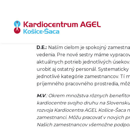
ktorí majú chuť sa celoživotne vzdelávať,
vedomé toho, že robiť špičkovú medicínu 
lebo nie každý dostane od života takúto p
O kvalifikované sestry je medzi pos
Kardiocentrum zaujať? Akú pridanú 
D.E.:
Naším cieľom je spokojný zamestnan
vedenia. Pre nové sestry máme vypracov
aktuálnych potrieb jednotlivých úsekov
urobiť aj ostatný personál. Systematic
jednotlivé kategórie zamestnancov. Tí 
príjemného pracovného prostredia, môže
M.V
.: Okrem množstva rôznych benefit
kardiocentre svojho druhu na Slovensku.
rozvoja Kardiocentra AGEL Košice-Šaca na
zamestnanci. Môžu pracovať v nových pri
Našich zamestnancov všemožne podporu