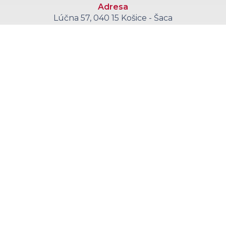
Adresa
Lúčna 57, 040 15 Košice - Šaca
Telefón
+421 55 6008 555
E-mail
sekretariat@kce.agel.sk
Callcentrum
+421 55 6008 590
(objednávanie pacientov každý pracovný deň 11:00 - 14:30)
Zaujímavé stránky:
Kliniky a oddelenia
Ambulancie
Liečba
Ochrana osobných údajov
Kontakt