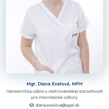
Mgr. Diana Exelová, MPH
námestníčka odboru ošetrovateľskej starostlivosti
pre internistické odbory
diana.exelova@agel.sk