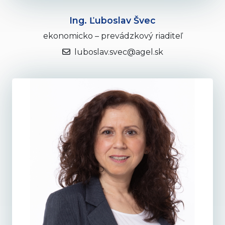
Ing. Ľuboslav Švec
ekonomicko – prevádzkový riaditeľ
luboslav.svec@agel.sk