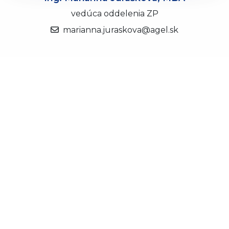
vedúca oddelenia ZP
marianna.juraskova@agel.sk