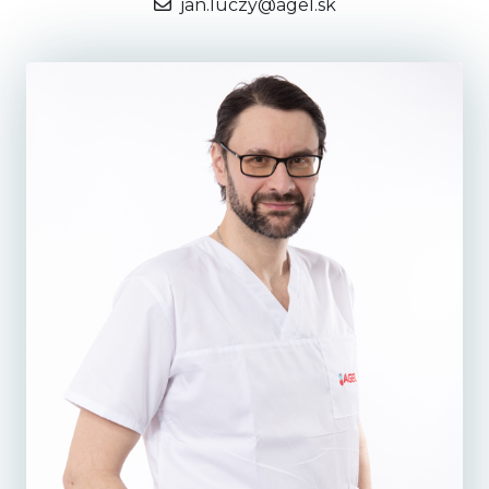
jan.luczy@agel.sk