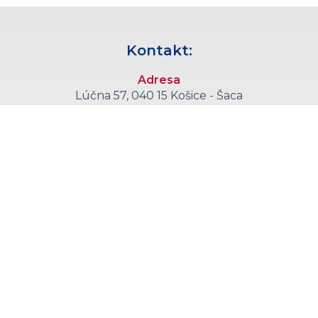
Kontakt:
Adresa
Lúčna 57, 040 15 Košice - Šaca
Telefón
+421 55 6008 555
E-mail
sekretariat@kce.agel.sk
Callcentrum
+421 55 6008 590
(objednávanie pacientov každý pracovný deň 11:00 - 14:30)
Zaujímavé stránky:
Kliniky a oddelenia
Ambulancie