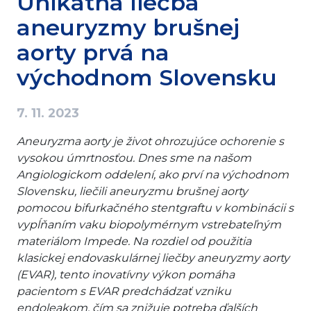
Unikátna liečba
aneuryzmy brušnej
aorty prvá na
východnom Slovensku
7. 11. 2023
Aneuryzma aorty je život ohrozujúce ochorenie s
vysokou úmrtnosťou. Dnes sme na našom
Angiologickom oddelení, ako prví na východnom
Slovensku, liečili aneuryzmu brušnej aorty
pomocou bifurkačného stentgraftu v kombinácii s
vypĺňaním vaku biopolymérnym vstrebateľným
materiálom Impede. Na rozdiel od použitia
klasickej endovaskulárnej liečby aneuryzmy aorty
(EVAR), tento inovatívny výkon pomáha
pacientom s EVAR predchádzať vzniku
endoleakom, čím sa znižuje potreba ďalších