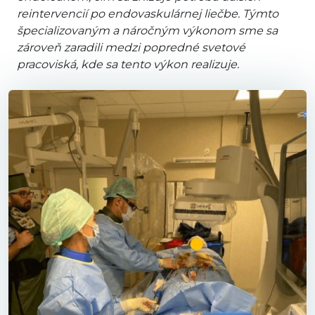
reintervencií po endovaskulárnej liečbe. Týmto
špecializovaným a náročným výkonom sme sa
zároveň zaradili medzi popredné svetové
pracoviská, kde sa tento výkon realizuje.