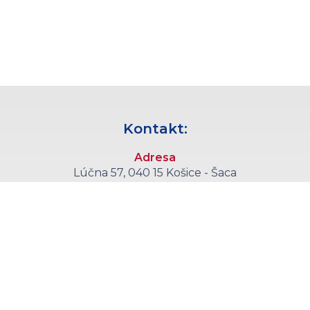
Kontakt:
Adresa
Lúčna 57, 040 15 Košice - Šaca
Telefón
+421 55 6008 555
E-mail
sekretariat@kce.agel.sk
Callcentrum
+421 55 6008 590
(objednávanie pacientov každý pracovný deň 11:00 - 14:30)