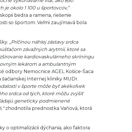
 Ročne vykonávame viac ako 850
 je okolo 1 100 u športovcov,“
skopii bedra a ramena, riešenie
osti so športom. Veľmi zaujímavá bola
šky.
„Príčinou náhlej zástavy srdca
púšťačom závažných arytmií, ktoré sa
zširovanie kardiovaskulárneho skríningu
ovýchovným lekárom a ambulantným
stické odbory Nemocnice AGEL Košice-Šaca
šačianskej Internej kliniky MUDr.
udalostí v športe môže byť akékoľvek
ého srdca od tých, ktoré môžu zvýšiť
evládajú geneticky podmienené
é,“
zhodnotila prednostka Vaňová, ktorá
o optimalizácii dýchania, ako faktora