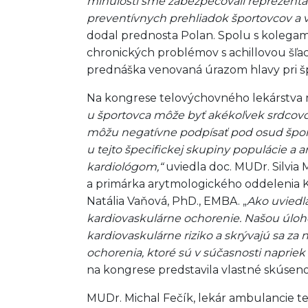
minulosti sme zabezpečovali reprezenta
preventívnych prehliadok športovcov a vy
dodal prednosta Polan. Spolu s kolegami 
chronických problémov s achillovou šľac
prednáška venovaná úrazom hlavy pri š
Na kongrese telovýchovného lekárstva m
u športovca môže byť akékoľvek srdcovo-
môžu negatívne podpísať pod osud športo
u tejto špecifickej skupiny populácie a
kardiológom,“
uviedla doc. MUDr. Silvia
a primárka arytmologického oddelenia Ka
Natália Vaňová, PhD., EMBA. „
Ako uviedl
kardiovaskulárne ochorenie. Našou úlohou
kardiovaskulárne riziko a skrývajú sa z
ochorenia, ktoré sú v súčasnosti naprie
na kongrese predstavila vlastné skúsenos
MUDr. Michal Fečík, lekár ambulancie t