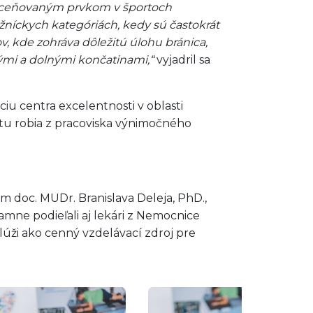
odceňovaným prvkom v športoch
ežníckych kategóriách, kedy sú častokrát
, kde zohráva dôležitú úlohu bránica,
nými a dolnými končatinami,“
vyjadril sa
u centra excelentnosti v oblasti
itu robia z pracoviska výnimočného
m doc. MUDr. Branislava Deleja, PhD.,
mne podieľali aj lekári z Nemocnice
úži ako cenný vzdelávací zdroj pre