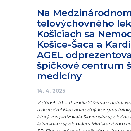
Na Medzinárodnom
telovýchovného lek
Košiciach sa Nemo
Košice-Šaca a Kar
AGEL odprezentova
špičkové centrum š
medicíny
14. 4. 2025
V dňoch 10. – 11. apríla 2025 sa v hoteli Y
uskutočnil Medzinárodný kongres telov
ktorý zorganizovala Slovenská spoločno
lekárstva v spolupráci s Ministerstvom 
SR, Slovenským olympijským a športov