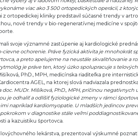
čné výbery aj v ľadovom hokeji, basketbale a hádzanej.
konáme viac ako 3 500 ortopedických operácií, z ktorých
z ortopedickej kliniky predstavil súčasné trendy v artro
hou, nové trendy v bio-regeneratívnej medicíne v spojit
porte.
ali svoje významné zastúpenie aj kardiologické predná
cievne ochorenie. Práve fyzická aktivita je mnohokrát s
vca, a preto apelujeme na neustále skvalitňovanie a ro
 arytmológ je práve ten, ktorý úzko spolupracuje s tel
 Mišíková, PhD., MPH, medicínska riaditeľka pre interni
rdiocentra AGEL, na ktorej slová nadviazala prednostka 
a doc. MUDr. Mišíková, PhD., MPH, príčinou negatívnych 
 je odhaliť a odlíšiť fyziologické zmeny v rámci športov
a nimi napríklad kardiomyopatie. U mladších jedincov pr
k pokrokom v diagnostike stále veľmi poddiagnostikovan
ti a kazuistiku športovca.
elovýchovného lekárstva, prezentoval výskumné poznatky 