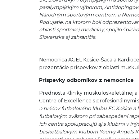
paralympijským výborom, Antidopingov
Národným športovým centrom a Nemocn
Podujatie, na ktorom boli odprezentova
oblasti športovej medicíny, spojilo špič
Slovenska aj zahraničia.
Nemocnica AGEL Košice-Šaca a Kardioce
prezentácie príspevkov z oblasti muskul
Príspevky odborníkov z nemocnice
Prednosta Kliniky muskuloskeletálnej a
Centre of Excellence s profesionálnymi 
o hráčov futbalového klubu FC Košice a
futbalovým zväzom pri zabezpečení reprez
ich centra spolupracujú aj s klubmi v 
basketbalovým klubom Young Angels Košic