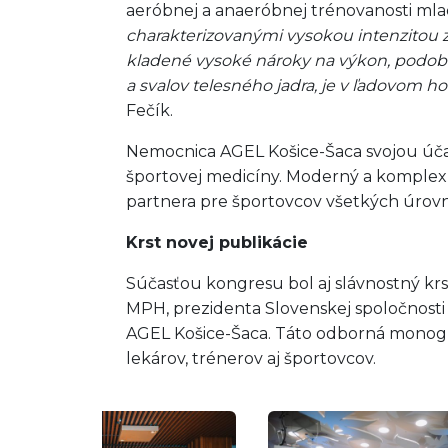
aeróbnej a anaeróbnej trénovanosti mla
charakterizovanými vysokou intenzitou za
kladené vysoké nároky na výkon, podobne
a svalov telesného jadra, je v ľadovom 
Fečík.
Nemocnica AGEL Košice-Šaca svojou účasť
športovej medicíny. Moderný a komplexný
partnera pre športovcov všetkých úrovn
Krst novej publikácie
Súčasťou kongresu bol aj slávnostný krs
MPH, prezidenta Slovenskej spoločnosti 
AGEL Košice-Šaca. Táto odborná monogra
lekárov, trénerov aj športovcov.