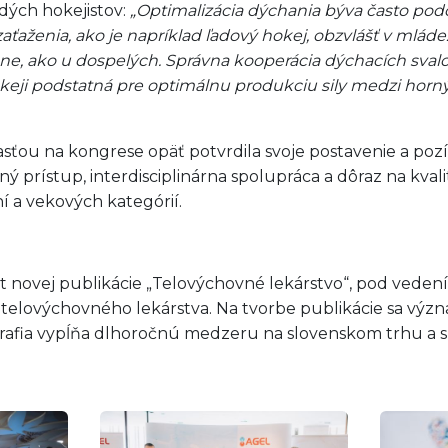
dých hokejistov:
„Optimalizácia dýchania býva často p
ťaženia, ako je napríklad ľadový hokej, obzvlášť v mlád
, ako u dospelých. Správna kooperácia dýchacích svalov
hokeji podstatná pre optimálnu produkciu sily medzi hor
ou na kongrese opäť potvrdila svoje postavenie a pozíci
 prístup, interdisciplinárna spolupráca a dôraz na kval
í a vekových kategórií.
t novej publikácie „Telovýchovné lekárstvo“, pod vedení
telovýchovného lekárstva. Na tvorbe publikácie sa význa
fia vypĺňa dlhoročnú medzeru na slovenskom trhu a sl