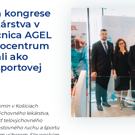
 kongrese
árstva v
cnica AGEL
diocentrum
li ako
portovej
asmin v Košiciach
ýchovného lekárstva,
sť telovýchovného
cestovného ruchu a športu
ým výborom, Slovenským