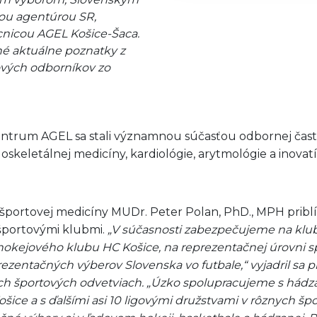
ou agentúrou SR,
icou AGEL Košice-Šaca.
né aktuálne poznatky z
kových odborníkov zo
ntrum AGEL sa stali významnou súčasťou odbornej časti
oskeletálnej medicíny, kardiológie, arytmológie a inova
 športovej medicíny MUDr. Peter Polan, PhD., MPH priblí
športovými klubmi.
„V súčasnosti zabezpečujeme na klub
 hokejového klubu HC Košice, na reprezentačnej úrovni
entačných výberov Slovenska vo futbale,“ vyjadril sa pre
iných športových odvetviach. „Úzko spolupracujeme s há
e a s ďalšími asi 10 ligovými družstvami v rôznych špo