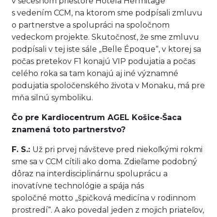
v secesnom priestore Hotela Hermitage
s vedením CCM, na ktorom sme podpísali zmluvu
o partnerstve a spolupráci na spoločnom
vedeckom projekte. Skutočnosť, že sme zmluvu
podpísali v tej iste sále „Belle Époque“, v ktorej sa
počas pretekov F1 konajú VIP podujatia a počas
celého roka sa tam konajú aj iné významné
podujatia spoločenského života v Monaku, má pre
mňa silnú symboliku.
Čo pre Kardiocentrum AGEL Košice‑Šaca
znamená toto partnerstvo?
F. S.:
Už pri prvej návšteve pred niekoľkými rokmi
sme sa v CCM cítili ako doma. Zdieľame podobný
dôraz na interdisciplinárnu spoluprácu a
inovatívne technológie a spája nás
spoločné motto „špičková medicína v rodinnom
prostredí“. A ako povedal jeden z mojich priateľov,