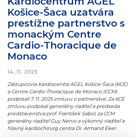
Kardiocentrum AGEL
Košice-Šaca uzatvára
prestížne partnerstvo s
monackým Centre
Cardio-Thoracique de
Monaco
14. 11. 2025
Zástupcovia Kardiocentra AGEL Košice-Šaca (KCE)
a Centre Cardio-Thoracique de Monaco (CCM)
podpísali 7. 11. 2025 zmluvu o partnerstve. Za KCE
zmluvu podpísal generálny riaditeľ a predseda
predstavenstva prof. František Sabol, za CCM
generálny riaditeľ Guy Nervo a výkonný riaditeľ a
hlavný kardiochirurg centra Dr. Armand Eker.