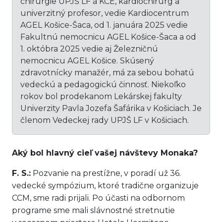
chirurgie UPJŠ LF a KCE, kardiochirurg a
univerzitný profesor, vedie Kardiocentrum
AGEL Košice-Šaca, od 1. januára 2025 vedie
Fakultnú nemocnicu AGEL Košice-Šaca a od
1. októbra 2025 vedie aj Železničnú
nemocnicu AGEL Košice. Skúsený
zdravotnícky manažér, má za sebou bohatú
vedeckú a pedagogickú činnosť. Niekoľko
rokov bol prodekanom Lekárskej fakulty
Univerzity Pavla Jozefa Šafárika v Košiciach. Je
členom Vedeckej rady UPJŠ LF v Košiciach.
Aký bol hlavný cieľ vašej návštevy Monaka?
F. S.:
Pozvanie na prestížne, v poradí už 36.
vedecké sympózium, ktoré tradične organizuje
CCM, sme radi prijali. Po účasti na odbornom
programe sme mali slávnostné stretnutie