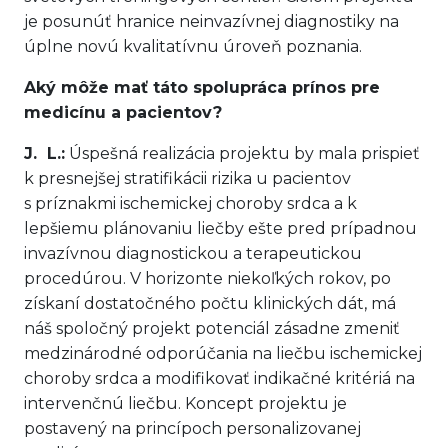
je posunúť hranice neinvazívnej diagnostiky na
úplne novú kvalitatívnu úroveň poznania.
Aký môže mať táto spolupráca prínos pre
medicínu a pacientov?
J. L.:
Úspešná realizácia projektu by mala prispieť
k presnejšej stratifikácii rizika u pacientov
s príznakmi ischemickej choroby srdca a k
lepšiemu plánovaniu liečby ešte pred prípadnou
invazívnou diagnostickou a terapeutickou
procedúrou. V horizonte niekoľkých rokov, po
získaní dostatočného počtu klinických dát, má
náš spoločný projekt potenciál zásadne zmeniť
medzinárodné odporúčania na liečbu ischemickej
choroby srdca a modifikovať indikačné kritériá na
intervenčnú liečbu. Koncept projektu je
postavený na princípoch personalizovanej