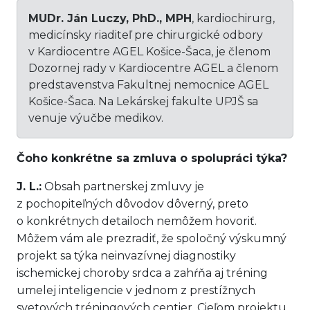
MUDr. Ján Luczy, PhD., MPH
, kardiochirurg,
medicínsky riaditeľ pre chirurgické odbory
v Kardiocentre AGEL Košice-Šaca, je členom
Dozornej rady v Kardiocentre AGEL a členom
predstavenstva Fakultnej nemocnice AGEL
Košice-Šaca. Na Lekárskej fakulte UPJŠ sa
venuje výučbe medikov.
Čoho konkrétne sa zmluva o spolupráci týka?
J. L.:
Obsah partnerskej zmluvy je
z pochopiteľných dôvodov dôverný, preto
o konkrétnych detailoch nemôžem hovoriť.
Môžem vám ale prezradiť, že spoločný výskumný
projekt sa týka neinvazívnej diagnostiky
ischemickej choroby srdca a zahŕňa aj tréning
umelej inteligencie v jednom z prestížnych
svetových tréningových centier. Cieľom projektu