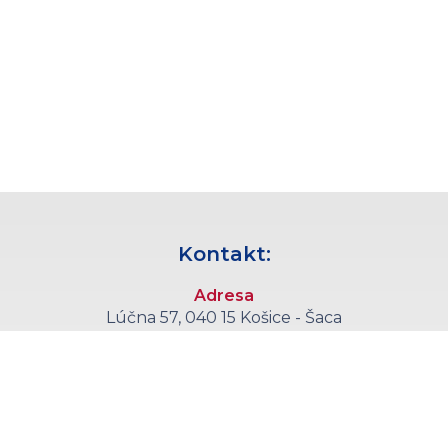
Kontakt:
Adresa
Lúčna 57, 040 15 Košice - Šaca
Telefón
+421 55 6008 555
E-mail
sekretariat@kce.agel.sk