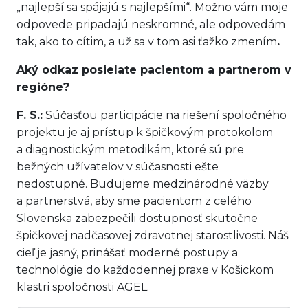
„najlepší sa spájajú s najlepšími“. Možno vám moje
odpovede pripadajú neskromné, ale odpovedám
tak, ako to cítim, a už sa v tom asi ťažko zmením
.
Aký odkaz posielate pacientom a partnerom v
regióne?
F. S.:
Súčasťou participácie na riešení spoločného
projektu je aj prístup k špičkovým protokolom
a diagnostickým metodikám, ktoré sú pre
bežných užívateľov v súčasnosti ešte
nedostupné. Budujeme medzinárodné väzby
a partnerstvá, aby sme pacientom z celého
Slovenska zabezpečili dostupnosť skutočne
špičkovej nadčasovej zdravotnej starostlivosti. Náš
cieľ je jasný, prinášať moderné postupy a
technológie do každodennej praxe v Košickom
klastri spoločnosti AGEL.