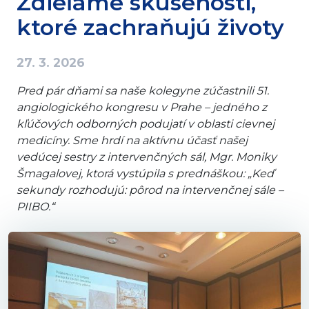
Zdieľame skúsenosti,
ktoré zachraňujú životy
27. 3. 2026
Pred pár dňami sa naše kolegyne zúčastnili 51.
angiologického kongresu v Prahe – jedného z
kľúčových odborných podujatí v oblasti cievnej
medicíny. Sme hrdí na aktívnu účasť našej
vedúcej sestry z intervenčných sál, Mgr. Moniky
Šmagalovej, ktorá vystúpila s prednáškou: „Keď
sekundy rozhodujú: pôrod na intervenčnej sále –
PIIBO.“