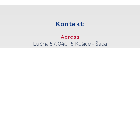
Kontakt:
Adresa
Lúčna 57, 040 15 Košice - Šaca
Telefón
+421 55 6008 555
E-mail
sekretariat@kce.agel.sk
Callcentrum
+421 55 6008 590
(objednávanie pacientov každý pracovný deň 11:00 - 14:30)
Zaujímavé stránky:
Kliniky a oddelenia