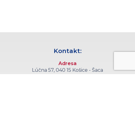
Kontakt:
Adresa
Lúčna 57, 040 15 Košice - Šaca
Telefón
+421 55 6008 555
E-mail
sekretariat@kce.agel.sk
Callcentrum
+421 55 6008 590
(objednávanie pacientov každý pracovný deň 11:00 - 14:30)