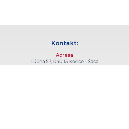
Kontakt:
Adresa
Lúčna 57, 040 15 Košice - Šaca
Telefón
+421 55 6008 555
E-mail
sekretariat@kce.agel.sk
Callcentrum
+421 55 6008 590
(objednávanie pacientov každý pracovný deň 11:00 - 14:30)